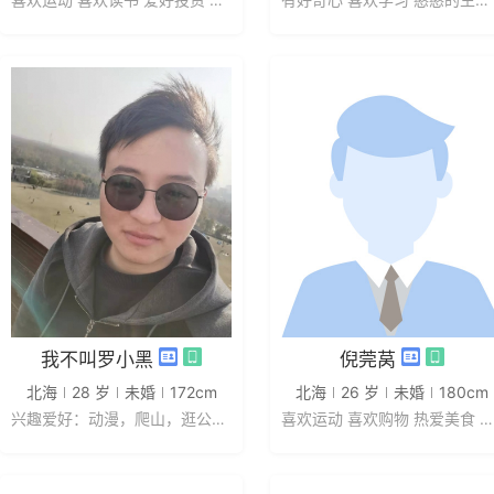
发私信
发私信
我不叫罗小黑
倪莞莴
北海
28 岁
未婚
172cm
北海
26 岁
未婚
180cm
兴趣爱好：动漫，爬山，逛公园，不...
喜欢运动 喜欢购物 热爱美食 热爱...