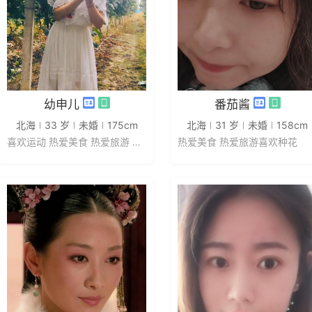
发私信
发私信
幼申儿
番茄酱
北海
33 岁
未婚
175cm
北海
31 岁
未婚
158cm
喜欢运动 热爱美食 热爱旅游 喜欢...
热爱美食 热爱旅游喜欢种花