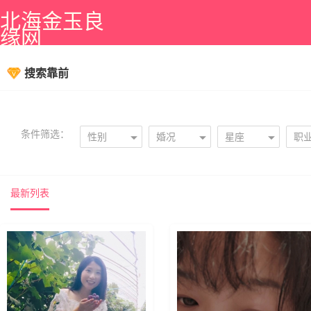
北海金玉良
缘网
搜索靠前
条件筛选：
性别
婚况
星座
职
最新列表