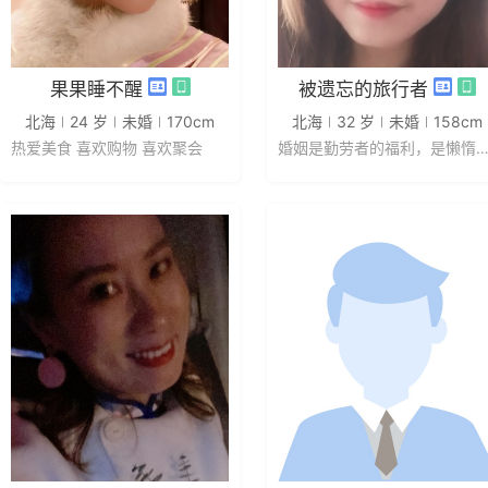
发私信
发私信
果果睡不醒
被遗忘的旅行者
北海
24 岁
未婚
170cm
北海
32 岁
未婚
158cm
热爱美食 喜欢购物 喜欢聚会
婚姻是勤劳者的福利，是懒惰者的枷.