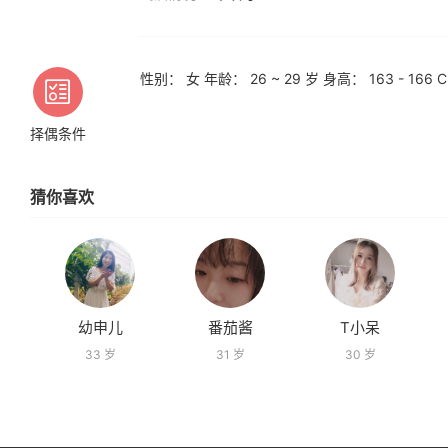
性别： 女 年龄： 26 ~ 29 岁 身高： 163 - 1
择偶条件
猜你喜欢
幼申儿
番茄酱
T小呆
33 岁
31 岁
30 岁