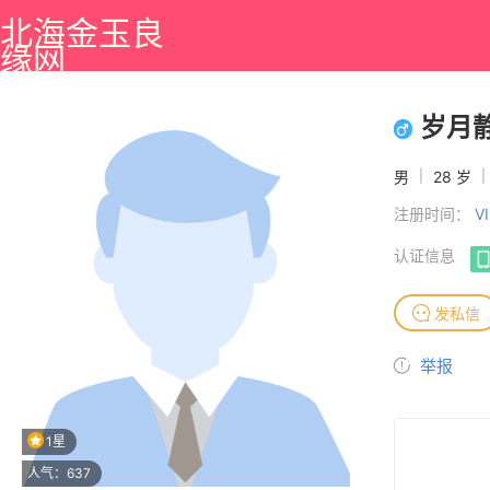
北海金玉良
缘网
岁月静
男
|
28 岁
|
注册时间：
V
认证信息
发私信
举报
1星
人气：637