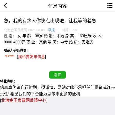
信息内容
急，我的有缘人你快点出现吧，让我等的着急
北海金玉良缘网 2026.08.08
举报
浏览：295
性 别： 女 年 龄：38岁 婚 姻：未婚 身 高：163厘米 收 入：
3000-4000元 职 业：其他 学 历：中专 婚 房：无婚房
联系人手机/微信：
[
我也要发布信息
]
****
特此声明：
信息真伪请自行辨别，须谨慎，网站对此不承担任何保证或连带
责任! 希望我们的平台能为您带来更多的便利！
[
北海金玉良缘网反馈中心
]